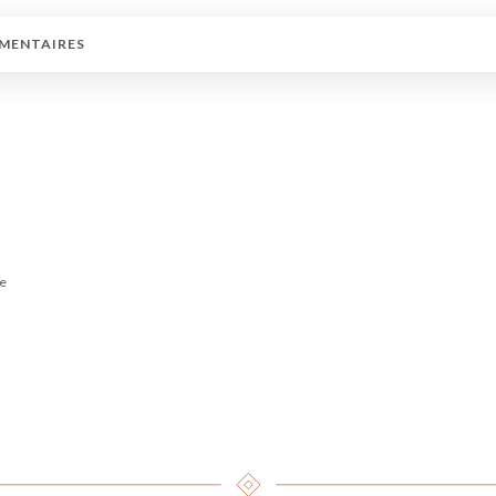
MENTAIRES
ée
n