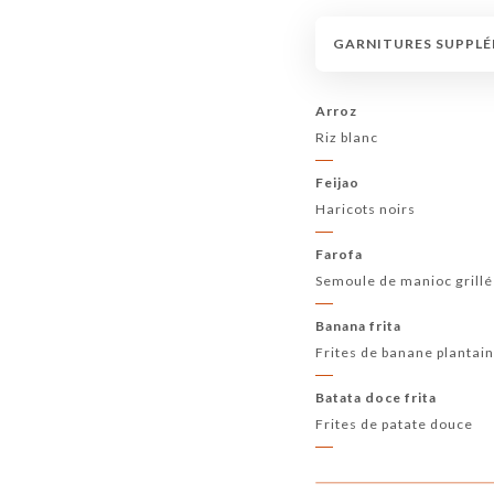
GARNITURES SUPPLÉ
Arroz
Riz blanc
Feijao
Haricots noirs
Farofa
Semoule de manioc grill
Banana frita
Frites de banane plantai
Batata doce frita
Frites de patate douce