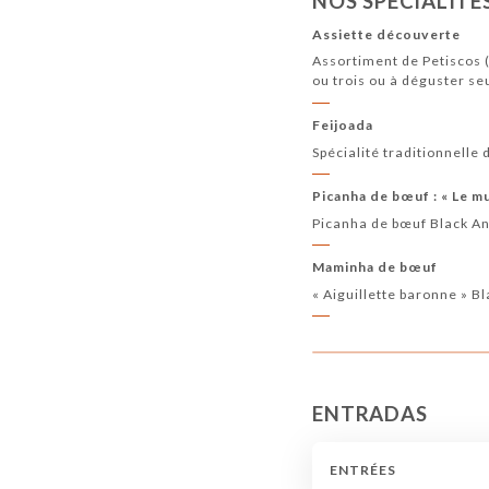
NOS SPÉCIALITÉ
Assiette découverte
Assortiment de Petiscos (
ou trois ou à déguster se
Feijoada
Spécialité traditionnelle
Picanha de bœuf : « Le mu
Picanha de bœuf Black Ang
Maminha de bœuf
« Aiguillette baronne » B
ENTRADAS
ENTRÉES