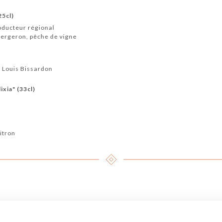
25cl)
oducteur régional
bergeron, pêche de vigne
 Louis Bissardon
ixia" (33cl)
itron