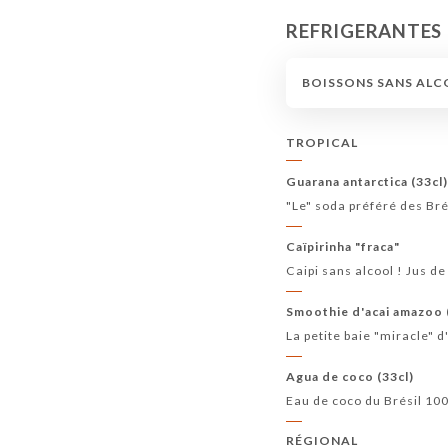
REFRIGERANTES
BOISSONS SANS AL
TROPICAL
Guarana antarctica (33cl
"Le" soda préféré des Bré
Caïpirinha "fraca"
Caipi sans alcool ! Jus de
Smoothie d'acai amazoo 
La petite baie "miracle" 
Agua de coco (33cl)
Eau de coco du Brésil 10
RÉGIONAL