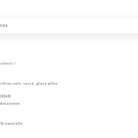
COOL
)
siliens !
 citron vert, sucre, glace pilée
(33cl)
d'Amazonie
0% naturelle