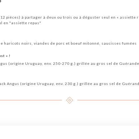
S
12 pièces) à partager à deux ou trois ou à déguster seul en « assiette 
ul en "assiette repas"
 de haricots noirs, viandes de porc et boeuf mitonné, saucisses fumées
st » !
us (origine Uruguay, env. 250-270 g.) grillée au gros sel de Guérande 
lack Angus (origine Uruguay, env. 230 g.) grillée au gros sel de Guérand