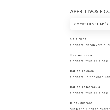
APERITIVOS E C
COCKTAILS ET APÉRI
Caïpirinha
Cachaça, citron vert, suc
Capi maracuja
Cachaça, fruit de la passi
Batida de coco
Cachaça, lait de coco, la
Batida de maracuja
Cachaça, fruit de la passi
Kir au guarana
Vin blanc, sirop de guara