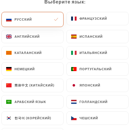
Выберите язык:
Выберите язык:
ФРАНЦУЗСКИЙ
ФРАНЦУЗСКИЙ
РУССКИЙ
РУССКИЙ
АНГЛИЙСКИЙ
АНГЛИЙСКИЙ
ИСПАНСКИЙ
ИСПАНСКИЙ
КАТАЛАНСКИЙ
КАТАЛАНСКИЙ
ИТАЛЬЯНСКИЙ
ИТАЛЬЯНСКИЙ
НЕМЕЦКИЙ
НЕМЕЦКИЙ
ПОРТУГАЛЬСКИЙ
ПОРТУГАЛЬСКИЙ
简体中文 (КИТАЙСКИЙ)
简体中文 (КИТАЙСКИЙ)
ЯПОНСКИЙ
ЯПОНСКИЙ
АРАБСКИЙ ЯЗЫК
АРАБСКИЙ ЯЗЫК
ГОЛЛАНДСКИЙ
ГОЛЛАНДСКИЙ
한국어 (КОРЕЙСКИЙ)
한국어 (КОРЕЙСКИЙ)
ЧЕШСКИЙ
ЧЕШСКИЙ