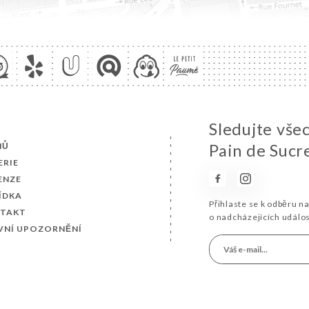
Sledujte vše
MŮ
Pain de Sucre
ERIE
ENZE
ÍDKA
Přihlaste se k odběru n
TAKT
o nadcházejících událo
VNÍ UPOZORNĚNÍ