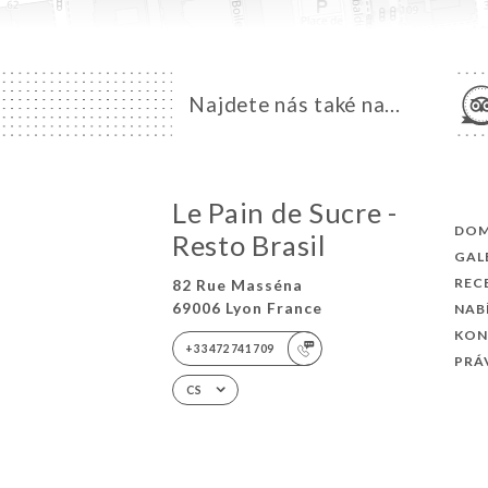
Najdete nás také na...
Le Pain de Sucre -
DO
Resto Brasil
GAL
REC
82 Rue Masséna
69006 Lyon France
NAB
KON
+33472741709
PRÁ
CS