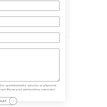
ého spotřebitelského zákoníku se připomíná,
znam Bloctel proti telefonickému oslovování:
SLAT