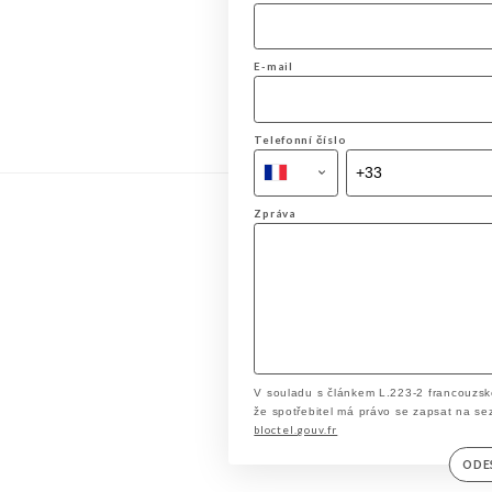
E-mail
Telefonní číslo
Zpráva
V souladu s článkem L.223-2 francouzsk
že spotřebitel má právo se zapsat na se
bloctel.gouv.fr
ODE