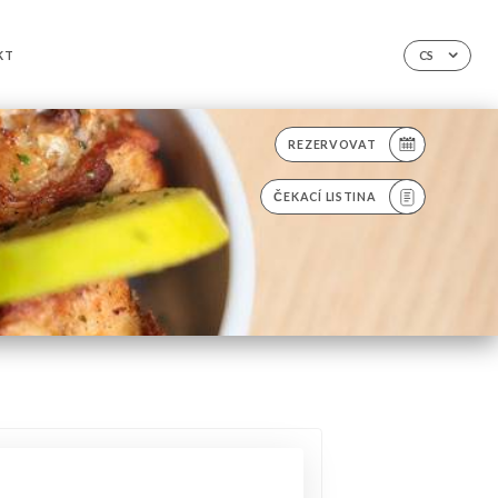
KT
CS
REZERVOVAT
ČEKACÍ LISTINA