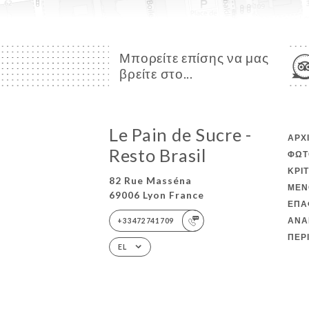
Μπορείτε επίσης να μας
βρείτε στο...
Le Pain de Sucre -
ΑΡΧ
Resto Brasil
ΦΩΤ
ΚΡΙ
82 Rue Masséna
ΜΕΝ
69006 Lyon France
ΕΠΑ
ΑΝΑ
+33472741709
ΠΕΡ
EL