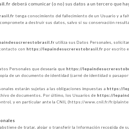
il.fr
deberá comunicar (o no) sus datos a un tercero que h
asil.fr
tenga conocimiento del fallecimiento de un Usuario y a fal
compromete a destruir sus datos, salvo si su conservación resulta
paindesucrerestobrasil.fr
utiliza sus Datos Personales, solicita
 contacto con
https://lepaindesucrerestobrasil.fr
por escrito e
 Datos Personales que desearía que
https://lepaindesucrerestobr
copia de un documento de identidad (carné de identidad o pasaport
sonales estarán sujetas a las obligaciones impuestas a
https://le
rchivo de documentos. Por último, los Usuarios de
https://lepain
trol, y en particular ante la CNIL (
https://www.cnil.fr/fr/plainte
sonales
abstiene de tratar, alojar o transferir la Información recogida de s