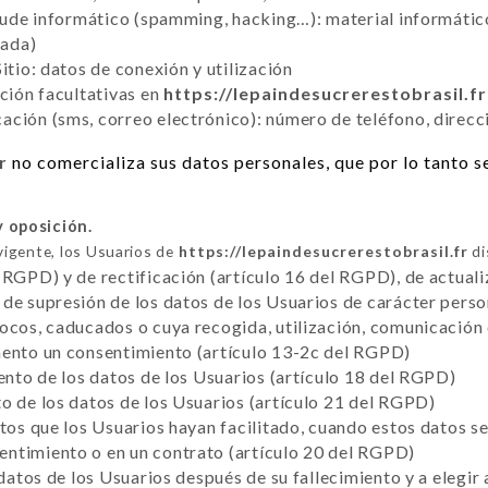
raude informático (spamming, hacking…): material informático
tada)
itio: datos de conexión y utilización
cción facultativas en
https://lepaindesucrerestobrasil.fr
ción (sms, correo electrónico): número de teléfono, direcc
r
no comercializa sus datos personales, que por lo tanto s
y oposición.
vigente, los Usuarios de
https://lepaindesucrerestobrasil.fr
di
 RGPD) y de rectificación (artículo 16 del RGPD), de actuali
de supresión de los datos de los Usuarios de carácter perso
vocos, caducados o cuya recogida, utilización, comunicación
mento un consentimiento (artículo 13-2c del RGPD)
iento de los datos de los Usuarios (artículo 18 del RGPD)
o de los datos de los Usuarios (artículo 21 del RGPD)
atos que los Usuarios hayan facilitado, cuando estos datos 
ntimiento o en un contrato (artículo 20 del RGPD)
 datos de los Usuarios después de su fallecimiento y a elegir 