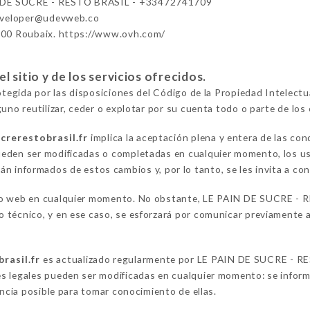
 DE SUCRE - RESTO BRASIL - +33472741709
eveloper@udevweb.co
100 Roubaix. https://www.ovh.com/
 sitio y de los servicios ofrecidos.
rotegida por las disposiciones del Código de la Propiedad Intelect
uno reutilizar, ceder o explotar por su cuenta todo o parte de los 
crerestobrasil.fr
implica la aceptación plena y entera de las con
eden ser modificadas o completadas en cualquier momento, los usu
án informados de estos cambios y, por lo tanto, se les invita a con
io web en cualquier momento. No obstante, LE PAIN DE SUCRE - R
técnico, y en ese caso, se esforzará por comunicar previamente a 
rasil.fr
es actualizado regularmente por LE PAIN DE SUCRE - RE
s legales pueden ser modificadas en cualquier momento: se informa
encia posible para tomar conocimiento de ellas.