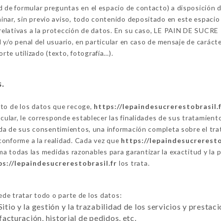
ad de formular preguntas en el espacio de contacto) a disposición
nar, sin previo aviso, todo contenido depositado en este espacio 
s relativas a la protección de datos. En su caso, LE PAIN DE SUCR
il y/o penal del usuario, en particular en caso de mensaje de carácte
te utilizado (texto, fotografía…).
s.
nto de los datos que recoge,
https://lepaindesucrerestobrasil.
icular, le corresponde establecer las finalidades de sus tratamient
ogida de sus consentimientos, una información completa sobre el t
conforme a la realidad. Cada vez que
https://lepaindesucreresto
a todas las medidas razonables para garantizar la exactitud y la 
ps://lepaindesucrerestobrasil.fr
los trata.
de tratar todo o parte de los datos:
Sitio y la gestión y la trazabilidad de los servicios y presta
 facturación, historial de pedidos, etc.