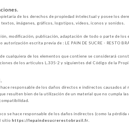
aciones.
etaria de los derechos de propiedad intelectual y posee los der
s textos, imágenes, gráficos, logotipos, vídeos, iconos y sonidos.
ión, modificación, publicación, adaptación de todo o parte de los
alvo autorización escrita previa de : LE PAIN DE SUCRE - RESTO BR
 de cualquiera de los elementos que contiene se considerará constit
iones de los artículos L.335-2 y siguientes del Código de la Propi
.
e responsable de los daños directos e indirectos causados al mat
 que resulten bien de la utilización de un material que no cumpla la
ncompatibilidad.
se hace responsable de los daños indirectos (como la pérdida d
l sitio
https://lepaindesucrerestobrasil.fr
.