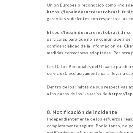
Unión Europea o reconocido como «no adec
https://lepaindesucrerestobrasil.fr
sig
garantías suficientes con respecto a las 
https://lepaindesucrerestobrasil.fr
se 
particular, para que no se comunique a per
confidencialidad de la Información del Clie
medidas correctoras adoptadas. Por otra 
Los Datos Personales del Usuario pueden se
servicios), exclusivamente para llevar a cab
Dentro de los límites de sus respectivas a
a los datos de los Usuarios de
https://le
8. Notificación de incidente
Independientemente de los esfuerzos real
completamente seguro. Por lo tanto, no po
notificaríamos a los usuarios afectados p