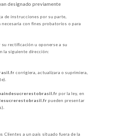
ayan designado previamente
ta de instrucciones por su parte,
 necesaria con fines probatorios o para
r su rectificación u oponerse a su
n la siguiente dirección:
asil.fr
corrigiera, actualizara o suprimiera,
e).
paindesucrerestobrasil.fr
por la ley, en
desucrerestobrasil.fr
pueden presentar
s
).
us Clientes a un país situado fuera de la