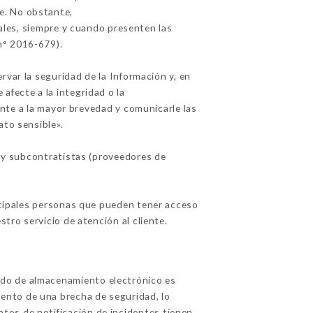
e. No obstante,
iales, siempre y cuando presenten las
n° 2016-679).
var la seguridad de la Información y, en
afecte a la integridad o la
ente a la mayor brevedad y comunicarle las
to sensible».
y subcontratistas (proveedores de
incipales personas que pueden tener acceso
tro servicio de atención al cliente.
odo de almacenamiento electrónico es
ento de una brecha de seguridad, lo
tos de notificación de incidentes tienen