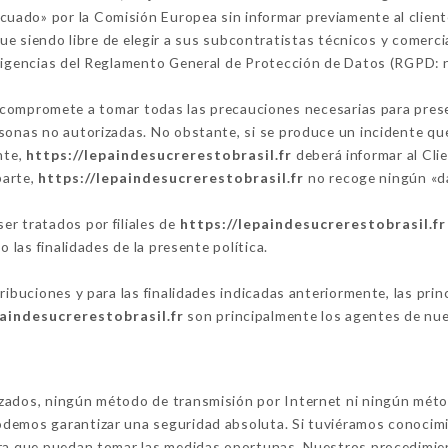
uado» por la Comisión Europea sin informar previamente al client
ue siendo libre de elegir a sus subcontratistas técnicos y comerc
exigencias del Reglamento General de Protección de Datos (RGPD: 
compromete a tomar todas las precauciones necesarias para preser
sonas no autorizadas. No obstante, si se produce un incidente que 
nte,
https://lepaindesucrerestobrasil.fr
deberá informar al Cli
parte,
https://lepaindesucrerestobrasil.fr
no recoge ningún «da
r tratados por filiales de
https://lepaindesucrerestobrasil.fr
o las finalidades de la presente política.
tribuciones y para las finalidades indicadas anteriormente, las pr
paindesucrerestobrasil.fr
son principalmente los agentes de nues
izados, ningún método de transmisión por Internet ni ningún mét
demos garantizar una seguridad absoluta. Si tuviéramos conocimi
ara que puedan tomar las medidas oportunas. Nuestros procedimien