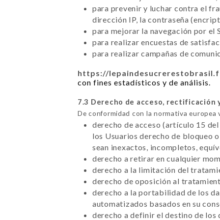
para prevenir y luchar contra el f
dirección IP, la contraseña (encrip
para mejorar la navegación por el S
para realizar encuestas de satisfa
para realizar campañas de comunica
https://lepaindesucrerestobrasil.f
con fines estadísticos y de análisis.
7.3 Derecho de acceso, rectificación 
De conformidad con la normativa europea 
derecho de acceso (artículo 15 del
los Usuarios derecho de bloqueo o 
sean inexactos, incompletos, equí
derecho a retirar en cualquier mo
derecho a la limitación del tratam
derecho de oposición al tratamient
derecho a la portabilidad de los d
automatizados basados en su conse
derecho a definir el destino de los